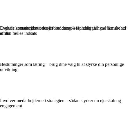
Evaluér kommunikationen i forandring – få indsigt i, hvad der skaber
Digitale samarbejdsværktøjer i uddannelsesplanlægning – få mere ud
effekt
af den fælles indsats
Beslutninger som læring – brug dine valg til at styrke din personlige
udvikling
Involver medarbejderne i strategien – sådan styrker du ejerskab og
engagement