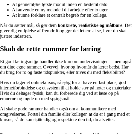
At gennemføre første modul inden en bestemt dato.
At anvende en ny metode i dit arbejde efter to uger.
At kunne forklare et centralt begreb for en kollega.
Når du sætter mål, så gør dem
konkrete, realistiske og målbare
. Det
giver dig en følelse af fremdrift og gør det lettere at se, hvor du skal
justere indsatsen.
Skab de rette rammer for læring
Et godt læringsmiljø handler ikke kun om undervisningen – men også
om dine egne rammer. Overvej, hvor og hvornår du lærer bedst. Har
du brug for ro og faste tidspunkter, eller trives du med fleksibilitet?
Hvis du tager et onlinekursus, så sørg for at have en fast plads, god
internetforbindelse og et system til at holde styr på noter og materialer.
Hvis du deltager fysisk, kan du forberede dig ved at læse op på
emnerne og møde op med spørgsmål.
At skabe gode rammer handler også om at kommunikere med
omgivelserne. Fortæl din familie eller kolleger, at du er i gang med et
kursus, så de kan støtte dig og respektere den tid, du afsætter.