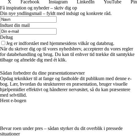
X
Facebook
Instagram
LinkedIn
YouTube
Pin
Få inspiration og nyheder – skriv dig op
Din nye yndlingsmail – fyldt med indsigt og konkrete råd.
Indtast din mail
Deltag
Jeg er indforstået med hjemmesidens vilkår og databrug.
Når du skriver dig op til vores nyhedsbrev, accepterer du vores regler
for databehandling og brug. Du kan til enhver tid trække dit samtykke
tilbage og afmelde dig med ét klik.
Sådan forbedrer du dine præsentationsevner
Opdag teknikker til at fange og fastholde dit publikum med denne e-
bog. Lær, hvordan du strukturerer en præsentation, bruger visuelle
hjælpemidler effektivt og håndterer nervøsitet, så du kan præsentere
med selvtillid.
Hent e-bogen
Bevar roen under pres – sådan styrker du dit overblik i pressede
situationer