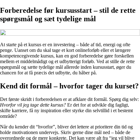
Forberedelse før kursusstart – stil de rette
spørgsmål og sæt tydelige mål
At starte på et kursus er en investering – både af tid, energi og ofte
penge. Uanset om du skal tage et kort onlineforløb eller et længere
kompetencegivende kursus, kan en god forberedelse gøre forskellen
mellem et middelmådigt og et udbytterigt forløb. Ved at stille de rette
spørgsmål og sætte tydelige mål allerede inden kursusstart, øger du
chancen for at få præcis det udbytte, du håber på.
Kend dit formål – hvorfor tager du kurset?
Det første skridt i forberedelsen er at afklare dit formål. Spørg dig selv:
Hvorfor vil jeg tage dette kursus?
Er det for at udvikle dig fagligt,
skifte karriere, få ny inspiration eller styrke din selvtillid i et bestemt
område?
Når du kender dit “hvorfor”, bliver det lettere at prioritere din tid og
holde motivationen undervejs. Skriv gerne dine mål ned – både de
overordnede og de mere konkrete. Det kan være alt fra “jeg vil blive