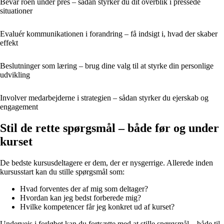
Bevar roen under pres – sådan styrker du dit overblik i pressede
situationer
Evaluér kommunikationen i forandring – få indsigt i, hvad der skaber
effekt
Beslutninger som læring – brug dine valg til at styrke din personlige
udvikling
Involver medarbejderne i strategien – sådan styrker du ejerskab og
engagement
Stil de rette spørgsmål – både før og under
kurset
De bedste kursusdeltagere er dem, der er nysgerrige. Allerede inden
kursusstart kan du stille spørgsmål som:
Hvad forventes der af mig som deltager?
Hvordan kan jeg bedst forberede mig?
Hvilke kompetencer får jeg konkret ud af kurset?
Undervejs i forløbet kan du fortsætte med at stille spørgsmål – både til