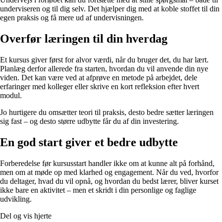
underviseren og til dig selv. Det hjælper dig med at koble stoffet til din
egen praksis og få mere ud af undervisningen.
Overfør læringen til din hverdag
Et kursus giver først for alvor værdi, når du bruger det, du har lært.
Planlæg derfor allerede fra starten, hvordan du vil anvende din nye
viden. Det kan være ved at afprøve en metode på arbejdet, dele
erfaringer med kolleger eller skrive en kort refleksion efter hvert
modul.
Jo hurtigere du omsætter teori til praksis, desto bedre sætter læringen
sig fast – og desto større udbytte får du af din investering.
En god start giver et bedre udbytte
Forberedelse før kursusstart handler ikke om at kunne alt på forhånd,
men om at møde op med klarhed og engagement. Når du ved, hvorfor
du deltager, hvad du vil opnå, og hvordan du bedst lærer, bliver kurset
ikke bare en aktivitet – men et skridt i din personlige og faglige
udvikling.
Del og vis hjerte